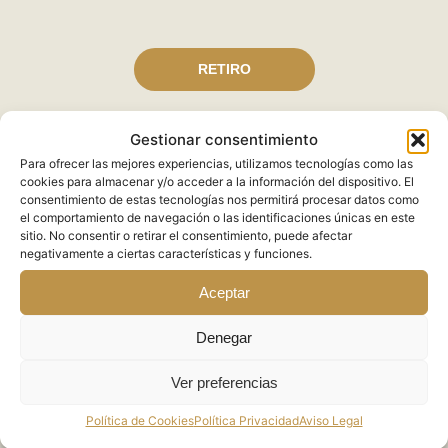
RETIRO
Gestionar consentimiento
Para ofrecer las mejores experiencias, utilizamos tecnologías como las
cookies para almacenar y/o acceder a la información del dispositivo. El
consentimiento de estas tecnologías nos permitirá procesar datos como
el comportamiento de navegación o las identificaciones únicas en este
sitio. No consentir o retirar el consentimiento, puede afectar
negativamente a ciertas características y funciones.
Aceptar
Denegar
«Hay
mucha química
entre todas, buena energía. No hay
momentos de decir “que incómoda me siento”… Hay
súper
Ver preferencias
buena energía
, me siento súper bien y ¡creo que
voy a
volver como nueva
!»
Política de Cookies
Política Privacidad
Aviso Legal