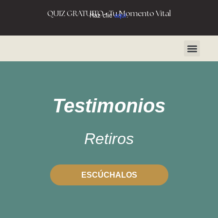
QUIZ GRATUITO • Tu Momento Vital
Haz clic
aquí
.
Testimonios
Retiros
ESCÚCHALOS