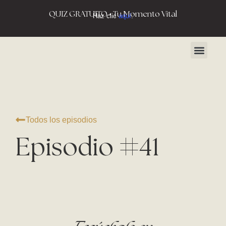
QUIZ GRATUITO • Tu Momento Vital
Haz clic
aquí
.
Sobre nosotr
Todos los episodios
Episodio #41