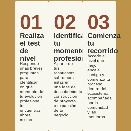
01
02
03
Realiza
Identificamos
Comienza
el test
tu
tu
de
momento
recorrido
Accede al
nivel
profesional
nivel que
Responde
A partir de
mejor
unas breves
tus
encaja
preguntas
respuestas,
contigo y
para
sabremos si
comienza tu
identificar
estás en
proceso
en qué
una fase de
dentro del
momento de
descubrimiento,
ecosistema,
tu evolución
construcción
acompañada
profesional
de proyecto
por la
te
o expansión
comunidad
encuentras
de tu
y las
ahora
negocio.
mentoras.
mismo.